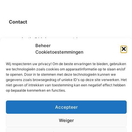
Contact
organisatie@bigimprovementday.org
Beheer
+31 6 53124595
Cookietoestemmingen
Wij respecteren uw privacy! Om de beste ervaringen te bieden, gebruiken
we technologieën zoals cookies om apparaatinformatie op te slaan en/of
te openen. Door in te stemmen met deze technologieën kunnen we
Social
gegevens zoals browsegedrag of unieke ID's op deze site verwerken. Het
niet geven of intrekken van toestemming kan een negatief effect hebben
op bepaalde kenmerken en functies.
Accepteer
Weiger
© Copyright 2008 – 2026 BID. All rights reserved.