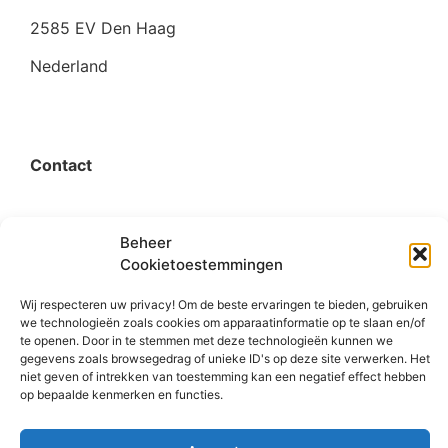
2585 EV Den Haag
Nederland
Contact
organisatie@bigimprovementday.org
Beheer
+31 6 53124595
Cookietoestemmingen
Wij respecteren uw privacy! Om de beste ervaringen te bieden, gebruiken
we technologieën zoals cookies om apparaatinformatie op te slaan en/of
te openen. Door in te stemmen met deze technologieën kunnen we
Social
gegevens zoals browsegedrag of unieke ID's op deze site verwerken. Het
niet geven of intrekken van toestemming kan een negatief effect hebben
op bepaalde kenmerken en functies.