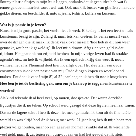
Sourcy plastic flesjes in mijn huis liggen, ondanks dat ik geen idee heb wat ik 
ermee ga doen, maar het wordt wel wat. Ook maak ik bustes van giraffen en andere 
gekke dieren, en beschilder ik auto’s, jeans, t-shirts, koffers en kussens.
Wat is je passie in je leven?
Kunst is mijn grote passie, het voelt niet als werk. Elke dag is het een feest om als 
kunstenaar bezig te zijn. Zolang ik maar iets kan creëren. Ik verras mezelf vaak 
over de dingen die ik maak. Ik denk vaak over mezelf: ‘hoe heb ik dit nou weer 
gemaakt, wat ben ik geweldig’. Ik leef mijn droom. Afgezien van geld is dat 
rijkdom. Het gaat ook om vrijheid hebben. In mijn vorige leven had ik strakke 
agenda’s etc., nu heb ik vrijheid. Als ik een opdracht krijg dan weet ik nooit 
wanneer het af is. Niemand doet hier moeilijk over. Het sleutelen aan oude 
crossmotoren is ook een passie van mij. Oude dingen kopen en weer lopend 
e
maken. Dat doe ik vanaf mijn 8
, al 52 jaar lang en ik heb dit nooit losgelaten. 
Hoe ben je tot de beslissing gekomen om je baan op te zeggen en kunstenaar te 
worden?
Als kind tekende ik al heel veel, op muren, doosjes etc. Dat waren dezelfde 
figuurtjes die ik nu teken. Op school werd gezegd dat deze figuren heel raar waren. 
Dus na de lagere school heb ik deze niet meer gemaakt. Ik kom uit de financiële 
wereld en was altijd heel druk bezig met werk. 21 jaar lang heb ik mijn baan met 
plezier volgehouden, maar op een gegeven moment zwakte dat af. Ik verdiende 
veel geld, maar ik zat tegen een burn-out aan en had het gevoel dat ik niets 