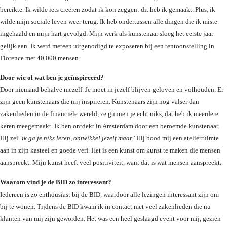
bereikte. Ik wilde iets creëren zodat ik kon zeggen: dit heb ik gemaakt. Plus, ik 
wilde mijn sociale leven weer terug. Ik heb ondertussen alle dingen die ik miste 
ingehaald en mijn hart gevolgd. Mijn werk als kunstenaar sloeg het eerste jaar 
gelijk aan. Ik werd meteen uitgenodigd te exposeren bij een tentoonstelling in 
Florence met 40.000 mensen. 
Door wie of wat ben je geïnspireerd?
Door niemand behalve mezelf. Je moet in jezelf blijven geloven en volhouden. Er 
zijn geen kunstenaars die mij inspireren. Kunstenaars zijn nog valser dan 
zakenlieden in de financiële wereld, ze gunnen je echt niks, dat heb ik meerdere 
keren meegemaakt. Ik ben ontdekt in Amsterdam door een beroemde kunstenaar. 
Hij zei 
‘ik ga je niks leren, ontwikkel jezelf maar.
’ Hij bood mij een atelierruimte 
aan in zijn kasteel en goede verf. Het is een kunst om kunst te maken die mensen 
aanspreekt. Mijn kunst heeft veel positiviteit, want dat is wat mensen aanspreekt.
Waarom vind je de BID zo interessant?
Iedereen is zo enthousiast bij de BID, waardoor alle lezingen interessant zijn om 
bij te wonen. Tijdens de BID kwam ik in contact met veel zakenlieden die nu 
klanten van mij zijn geworden. Het was een heel geslaagd event voor mij, gezien 