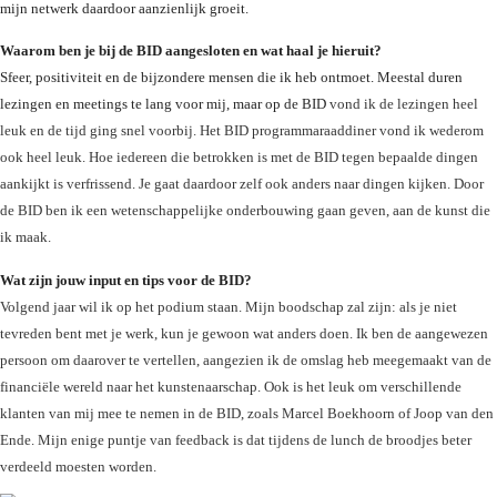
mijn netwerk daardoor aanzienlijk groeit.
Waarom ben je bij de BID aangesloten en wat haal je hieruit?
Sfeer, positiviteit en de bijzondere mensen die ik heb ontmoet. Meestal duren 
lezingen en meetings te lang voor mij, maar op de BID 
vond ik de lezingen heel 
leuk en de tijd ging snel voorbij. Het BID programmaraaddiner vond ik wederom 
ook heel leuk. Hoe iedereen die betrokken is met de BID tegen bepaalde dingen 
aankijkt is verfrissend. Je gaat daardoor zelf ook anders naar dingen kijken. Door 
de BID ben ik een wetenschappelijke onderbouwing gaan geven, aan de kunst die 
ik maak. 
Wat zijn jouw input en tips voor de BID?
Volgend jaar wil ik op het podium staan. Mijn boodschap zal zijn: als je niet 
tevreden bent met je werk, kun je gewoon wat anders doen. Ik ben de aangewezen 
persoon om daarover te vertellen, aangezien ik de omslag heb meegemaakt van de 
financiële wereld naar het kunstenaarschap. Ook is het leuk om verschillende 
klanten van mij mee te nemen in de BID, zoals Marcel Boekhoorn of Joop van den 
Ende. Mijn enige puntje van feedback is dat tijdens de lunch de broodjes beter 
verdeeld moesten worden.