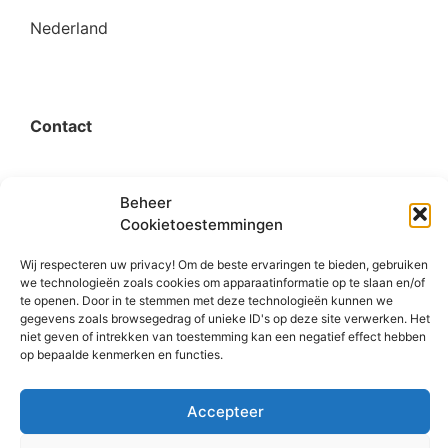
Nederland
Contact
organisatie@bigimprovementday.org
Beheer
+31 6 53124595
Cookietoestemmingen
Wij respecteren uw privacy! Om de beste ervaringen te bieden, gebruiken
we technologieën zoals cookies om apparaatinformatie op te slaan en/of
te openen. Door in te stemmen met deze technologieën kunnen we
gegevens zoals browsegedrag of unieke ID's op deze site verwerken. Het
Social
niet geven of intrekken van toestemming kan een negatief effect hebben
op bepaalde kenmerken en functies.
Accepteer