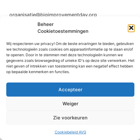
organisatie@bigimprovementday.org
Beheer
+31 6 53124595
Cookietoestemmingen
Wij respecteren uw privacy! Om de beste ervaringen te bieden, gebruiken
we technologieën zoals cookies om apparaatinformatie op te slaan en/of
te openen. Door in te stemmen met deze technologieën kunnen we
Social
gegevens zoals browsegedrag of unieke ID's op deze site verwerken. Het
niet geven of intrekken van toestemming kan een negatief effect hebben
op bepaalde kenmerken en functies.
Accepteer
Weiger
© Copyright 2008 – 2026 BID. All rights reserved.
Zie voorkeuren
Cookiebeleid AVG