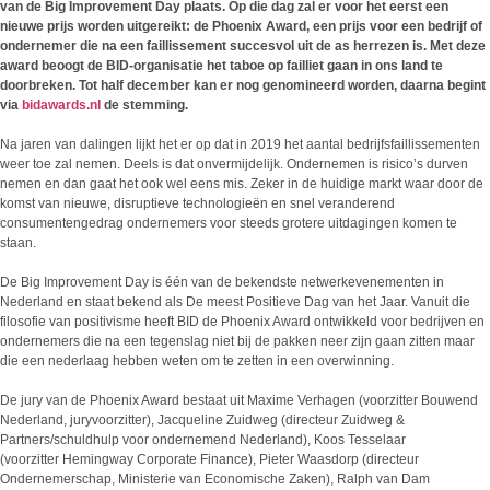
van de Big Improvement Day plaats. Op die dag zal er voor het eerst een
nieuwe prijs worden uitgereikt: de Phoenix Award, een prijs voor een bedrijf of
ondernemer die na een faillissement succesvol uit de as herrezen is. Met deze
award beoogt de BID-organisatie het taboe op failliet gaan in ons land te
doorbreken. Tot half december kan er nog genomineerd worden, daarna begint
via
bidawards.nl
de stemming.
Na jaren van dalingen lijkt het er op dat in 2019 het aantal bedrijfsfaillissementen
weer toe zal nemen. Deels is dat onvermijdelijk. Ondernemen is risico’s durven
nemen en dan gaat het ook wel eens mis. Zeker in de huidige markt waar door de
komst van nieuwe, disruptieve technologieën en snel veranderend
consumentengedrag ondernemers voor steeds grotere uitdagingen komen te
staan.
De Big Improvement Day is één van de bekendste netwerkevenementen in
Nederland en staat bekend als De meest Positieve Dag van het Jaar. Vanuit die
filosofie van positivisme heeft BID de Phoenix Award ontwikkeld voor bedrijven en
ondernemers die na een tegenslag niet bij de pakken neer zijn gaan zitten maar
die een nederlaag hebben weten om te zetten in een overwinning.
De jury van de Phoenix Award bestaat uit Maxime Verhagen (voorzitter Bouwend
Nederland, juryvoorzitter), Jacqueline Zuidweg (directeur Zuidweg &
Partners/schuldhulp voor ondernemend Nederland), Koos Tesselaar
(voorzitter Hemingway Corporate Finance), Pieter Waasdorp (directeur
Ondernemerschap, Ministerie van Economische Zaken), Ralph van Dam