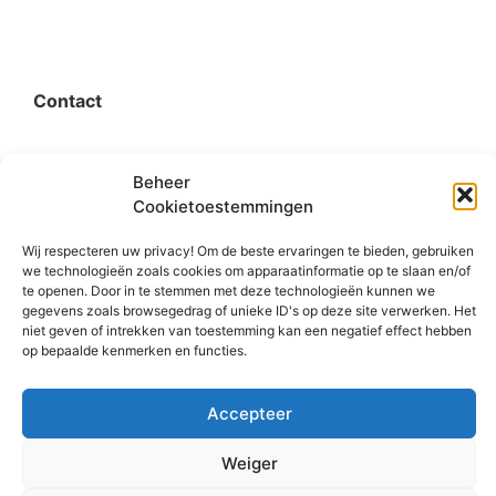
Contact
organisatie@bigimprovementday.org
Beheer
Cookietoestemmingen
+31 6 53124595
Wij respecteren uw privacy! Om de beste ervaringen te bieden, gebruiken
we technologieën zoals cookies om apparaatinformatie op te slaan en/of
te openen. Door in te stemmen met deze technologieën kunnen we
gegevens zoals browsegedrag of unieke ID's op deze site verwerken. Het
Social
niet geven of intrekken van toestemming kan een negatief effect hebben
op bepaalde kenmerken en functies.
Accepteer
Weiger