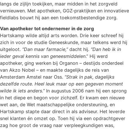
langs de zijlijn toekijken, maar midden in het zorgveld
vernieuwen. Met apotheken, GGZ-praktijken en innovatieve
fieldlabs bouwt hij aan een toekomstbestendige zorg.
Van apotheker tot ondernemer in de zorg
Hartskamp wilde altijd arts worden. Drie keer schreef hij
zich in voor de studie Geneeskunde, maar telkens werd hij
uitgeloot.
“Dan maar farmacie,”
dacht hij.
“Dan heb ik in
ieder geval kennis van geneesmiddelen
.” Hij werd
apotheker, ging werken bij Organon – destijds onderdeel
van Akzo Nobel – en maakte dagelijks de reis van
Amsterdam Amstel naar Oss.
“Strak in pak, dagelijks
dezelfde route. Heel leuk maar op een gegeven moment
wilde ik iets anders.”
In augustus 2006 nam hij een sprong
in het diepe en begon voor zichzelf. Er kwam een nieuwe
wet aan, de Wet maatschappelijke ondersteuning, en
Hartskamp stapte daar direct in als adviseur. Het leverde
snel klanten én omzet op. Toen hij via een opdrachtgever
zag hoe groot de vraag naar verpleegkundigen was,