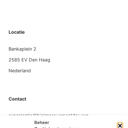
Locatie
Bankaplein 2
2585 EV Den Haag
Nederland
Contact
organisatie@bigimprovementday.org
Beheer
+31 6 53124595