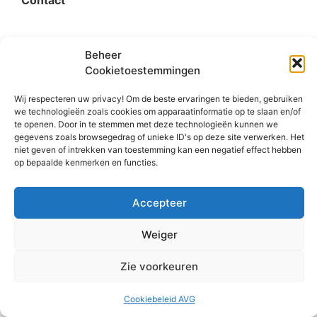
Contact
organisatie@bigimprovementday.org
Beheer
+31 6 53124595
Cookietoestemmingen
Wij respecteren uw privacy! Om de beste ervaringen te bieden, gebruiken
we technologieën zoals cookies om apparaatinformatie op te slaan en/of
te openen. Door in te stemmen met deze technologieën kunnen we
Social
gegevens zoals browsegedrag of unieke ID's op deze site verwerken. Het
niet geven of intrekken van toestemming kan een negatief effect hebben
op bepaalde kenmerken en functies.
Accepteer
Weiger
© Copyright 2008 – 2026 BID. All rights reserved.
Zie voorkeuren
Cookiebeleid AVG