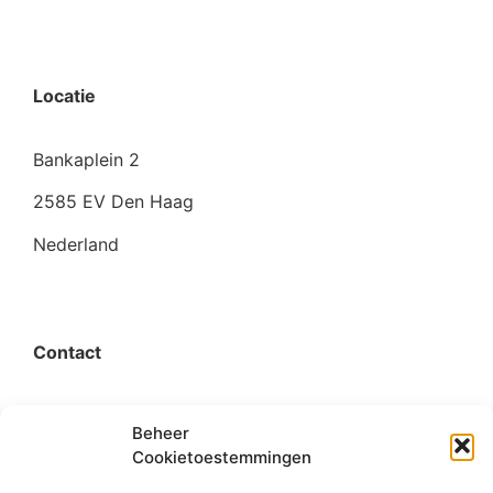
Locatie
Bankaplein 2
2585 EV Den Haag
Nederland
Contact
organisatie@bigimprovementday.org
Beheer
Cookietoestemmingen
+31 6 53124595