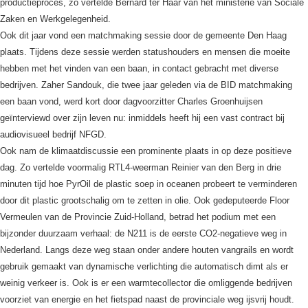
productieproces, zo vertelde Bernard ter Haar van het ministerie van Sociale
Zaken en Werkgelegenheid.
Ook dit jaar vond een matchmaking sessie door de gemeente Den Haag
plaats. Tijdens deze sessie werden statushouders en mensen die moeite
hebben met het vinden van een baan, in contact gebracht met diverse
bedrijven. Zaher Sandouk, die twee jaar geleden via de BID matchmaking
een baan vond, werd kort door dagvoorzitter Charles Groenhuijsen
geïnterviewd over zijn leven nu: inmiddels heeft hij een vast contract bij
audiovisueel bedrijf NFGD.
Ook nam de klimaatdiscussie een prominente plaats in op deze positieve
dag. Zo vertelde voormalig RTL4-weerman Reinier van den Berg in drie
minuten tijd hoe PyrOil de plastic soep in oceanen probeert te verminderen
door dit plastic grootschalig om te zetten in olie. Ook gedeputeerde Floor
Vermeulen van de Provincie Zuid-Holland, betrad het podium met een
bijzonder duurzaam verhaal: de N211 is de eerste CO2-negatieve weg in
Nederland. Langs deze weg staan onder andere houten vangrails en wordt
gebruik gemaakt van dynamische verlichting die automatisch dimt als er
weinig verkeer is. Ook is er een warmtecollector die omliggende bedrijven
voorziet van energie en het fietspad naast de provinciale weg ijsvrij houdt.