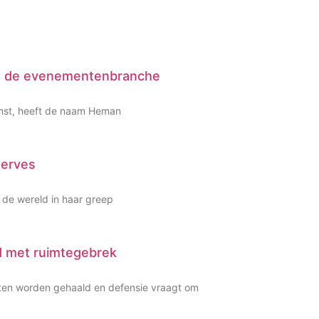
 in de evenementenbranche
omst, heeft de naam Heman
serves
 de wereld in haar greep
d met ruimtegebrek
eten worden gehaald en defensie vraagt om