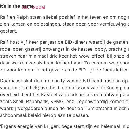
It’s in the name.
BID Global
Ralf en Ralph staan allebei positief in het leven en om nog
zien kansen en oplossingen, staan open voor vernieuwing
gestart.
Ralf host vijf keer per jaar de BID-diners waarbij de gast
rode loper, gastvrij ontvangst in de kasteellobby, prachtig
streven naar minimaal drie keer het ‘wow-effect’ bij onze 
daar werken we als team keihard aan. Zo creëren we geno
ze voor komen. In het geval van de BID ligt de focus lett
Daarnaast sluit de community van de BID naadloos aan op d
vanuit de politiek; overheid, commissaris van de Koning, 
overheid dient het Kasteel van oudsher als een ontvangstcen
zoals Shell, Rabobank, KPMG, enz. Tegenwoordig komen oo
waarbij ‘vergaderen buiten de deur op 1.5m afstand in een 
schoonmaakbeleid hierop aan te passen.
‘Ergens energie van krijgen, begeistert zijn en helemaal in 