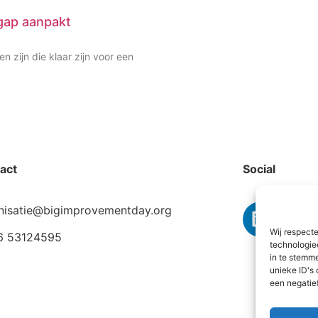
-gap aanpakt
en zijn die klaar zijn voor een
act
Social
nisatie@bigimprovementday.org
Wij respect
6 53124595
technologie
in te stemm
unieke ID's
een negatie