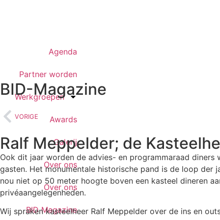
Agenda
Partner worden
BID-Magazine
Werkgroepen
VORIGE
Awards
Ralf Meppelder; de Kasteelhe
Galerij
Ook dit jaar worden de advies- en programmaraad diners w
Over ons
gasten. Het monumentale historische pand is de loop der jare
nou niet op 50 meter hoogte boven een kasteel dineren aan
Over ons
privéaangelegenheden.
BID Magazine
Wij spraken kasteelheer Ralf Meppelder over de ins en outs