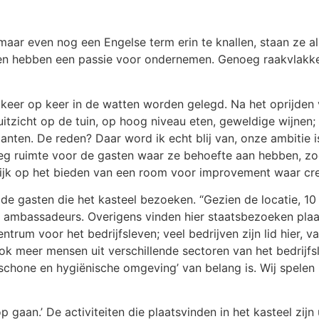
 maar even nog een Engelse term erin te knallen, staan ze al
 en hebben een passie voor ondernemen. Genoeg raakvlakk
en keer op keer in de watten worden gelegd. Na het oprijden
 uitzicht op de tuin, op hoog niveau eten, geweldige wijnen;
klanten. De reden? Daar word ik echt blij van, onze ambitie
eg ruimte voor de gasten waar ze behoefte aan hebben, zo
erlijk op het bieden van een room voor improvement waar cr
e gasten die het kasteel bezoeken. “Gezien de locatie, 10
en ambassadeurs. Overigens vinden hier staatsbezoeken pla
trum voor het bedrijfsleven; veel bedrijven zijn lid hier, v
k meer mensen uit verschillende sectoren van het bedrijf
schone en hygiënische omgeving’ van belang is. Wij spelen 
op gaan.’ De activiteiten die plaatsvinden in het kasteel zij