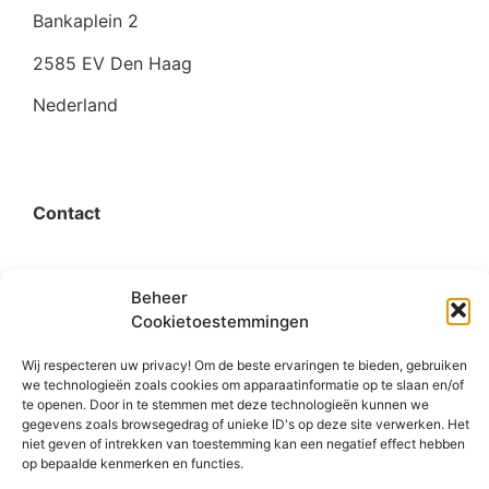
Bankaplein 2
2585 EV Den Haag
Nederland
Contact
organisatie@bigimprovementday.org
Beheer
+31 6 53124595
Cookietoestemmingen
Wij respecteren uw privacy! Om de beste ervaringen te bieden, gebruiken
we technologieën zoals cookies om apparaatinformatie op te slaan en/of
te openen. Door in te stemmen met deze technologieën kunnen we
Social
gegevens zoals browsegedrag of unieke ID's op deze site verwerken. Het
niet geven of intrekken van toestemming kan een negatief effect hebben
op bepaalde kenmerken en functies.