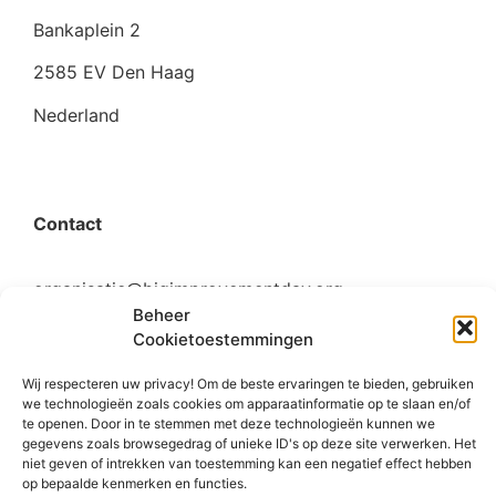
Bankaplein 2
2585 EV Den Haag
Nederland
Contact
organisatie@bigimprovementday.org
Beheer
+31 6 53124595
Cookietoestemmingen
Wij respecteren uw privacy! Om de beste ervaringen te bieden, gebruiken
we technologieën zoals cookies om apparaatinformatie op te slaan en/of
te openen. Door in te stemmen met deze technologieën kunnen we
Social
gegevens zoals browsegedrag of unieke ID's op deze site verwerken. Het
niet geven of intrekken van toestemming kan een negatief effect hebben
op bepaalde kenmerken en functies.