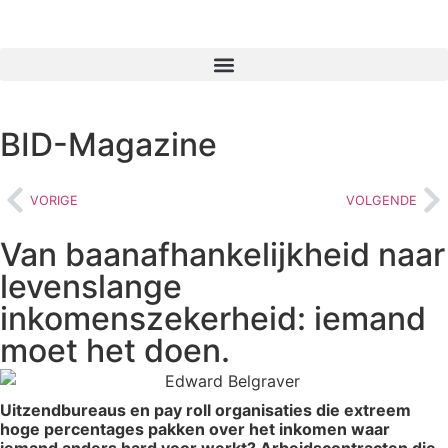
BID-Magazine
VORIGE
VOLGENDE
Van baanafhankelijkheid naar
levenslange
inkomenszekerheid: iemand
moet het doen.
Uitzendbureaus en pay roll organisaties die extreem
hoge percentages pakken over het inkomen waar
iemand anders hard voor werkt? Arbeidscontracten die