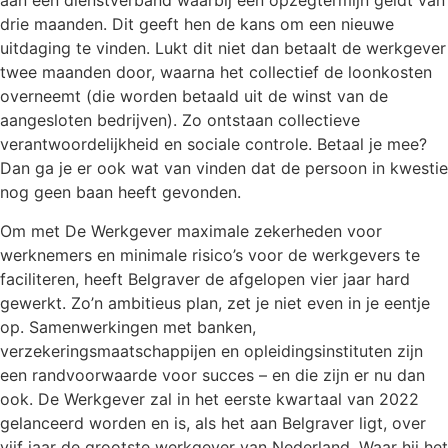
aan een dienstverband waarbij een opzegtermijn geldt van
drie maanden. Dit geeft hen de kans om een nieuwe
uitdaging te vinden. Lukt dit niet dan betaalt de werkgever
twee maanden door, waarna het collectief de loonkosten
overneemt (die worden betaald uit de winst van de
aangesloten bedrijven). Zo ontstaan collectieve
verantwoordelijkheid en sociale controle. Betaal je mee?
Dan ga je er ook wat van vinden dat de persoon in kwestie
nog geen baan heeft gevonden.
Om met De Werkgever maximale zekerheden voor
werknemers en minimale risico’s voor de werkgevers te
faciliteren, heeft Belgraver de afgelopen vier jaar hard
gewerkt. Zo’n ambitieus plan, zet je niet even in je eentje
op. Samenwerkingen met banken,
verzekeringsmaatschappijen en opleidingsinstituten zijn
een randvoorwaarde voor succes – en die zijn er nu dan
ook. De Werkgever zal in het eerste kwartaal van 2022
gelanceerd worden en is, als het aan Belgraver ligt, over
vijf jaar de grootste werkgever van Nederland. Waar hij het