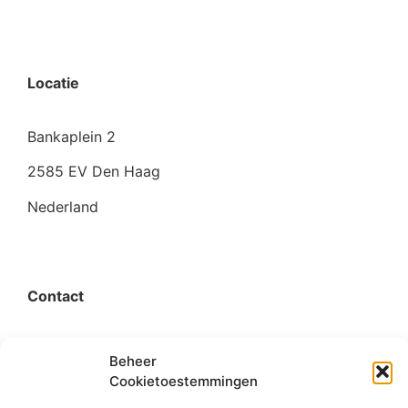
Locatie
Bankaplein 2
2585 EV Den Haag
Nederland
Contact
organisatie@bigimprovementday.org
Beheer
Cookietoestemmingen
+31 6 53124595