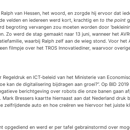
, Ralph van Hessen, het woord, en zorgde hij ervoor dat ie
de velden en iedereen werd kort, krachtig en
to the point
g
rd begroting vervangen zou moeten worden door ‘bekleining’
. Zo werd de stap gemaakt naar 13 juni, wanneer het AVROT
atiefamilie, waarbij Ralph zelf aan de wieg stond. Voor he
a een filmpje over het TROS Innovatiediner, waarvoor overig
 Regeldruk en ICT-beleid van het Ministerie van Economisc
oe kan de digitalisering bijdragen aan groei?”. Op BID 20
 negatieve berichtgeving over robots die onze banen gaan 
9. Mark Bressers kaartte hiernaast aan dat Nederland druk 
de zelfrijdende auto en hoe creëren we hiervoor het juiste k
t opgediend en werd er per tafel gebrainstormd over moge