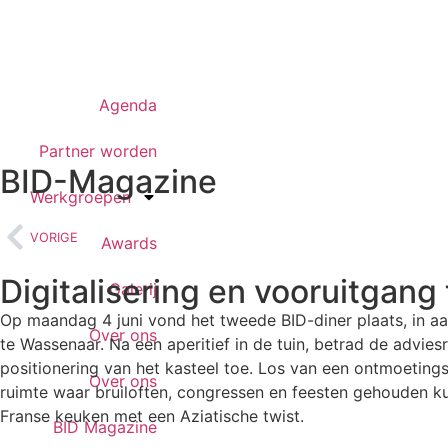
Agenda
Partner worden
BID-Magazine
Werkgroepen
VORIGE
Awards
Digitalisering en vooruitgang
Galerij
Op maandag 4 juni vond het tweede BID-diner plaats, in a
Over ons
te Wassenaar. Na een aperitief in de tuin, betrad de advies
positionering van het kasteel toe. Los van een ontmoetings
Over ons
ruimte waar bruiloften, congressen en feesten gehouden ku
Franse keuken met een Aziatische twist.
BID Magazine