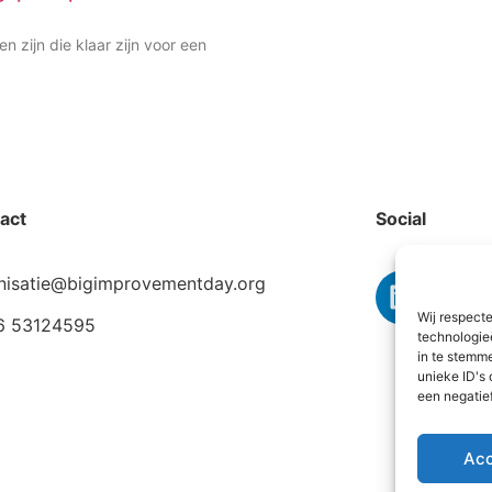
en zijn die klaar zijn voor een
act
Social
nisatie@bigimprovementday.org
Wij respect
6 53124595
technologie
in te stemm
unieke ID's
een negatie
Ac