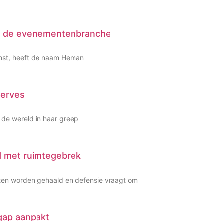
 in de evenementenbranche
omst, heeft de naam Heman
serves
 de wereld in haar greep
d met ruimtegebrek
eten worden gehaald en defensie vraagt om
-gap aanpakt