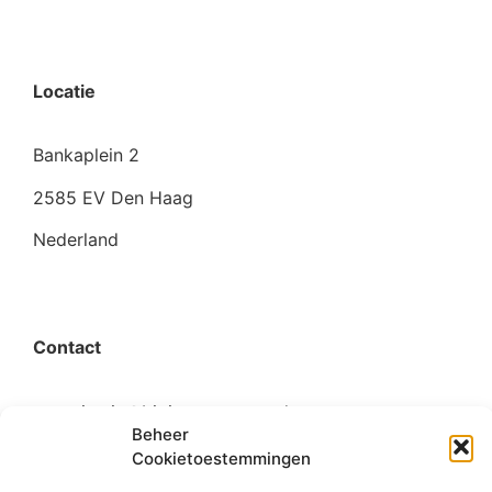
Locatie
Bankaplein 2
2585 EV Den Haag
Nederland
Contact
organisatie@bigimprovementday.org
Beheer
+31 6 53124595
Cookietoestemmingen