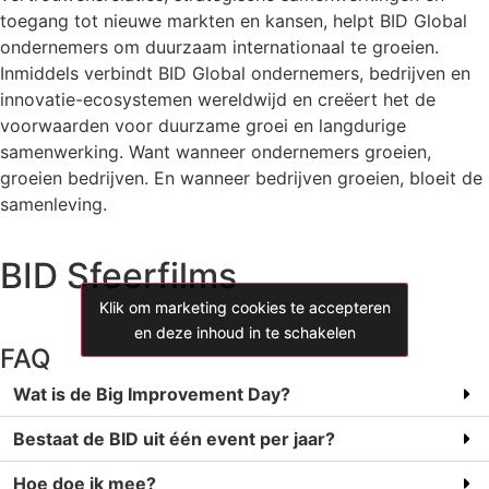
toegang tot nieuwe markten en kansen, helpt BID Global
ondernemers om duurzaam internationaal te groeien.
Inmiddels verbindt BID Global ondernemers, bedrijven en
innovatie-ecosystemen wereldwijd en creëert het de
voorwaarden voor duurzame groei en langdurige
samenwerking. Want wanneer ondernemers groeien,
groeien bedrijven. En wanneer bedrijven groeien, bloeit de
samenleving.
BID Sfeerfilms
Klik om marketing cookies te accepteren
Klik om marketing cookies te accepteren
Klik om marketing cookies te accepteren
en deze inhoud in te schakelen
en deze inhoud in te schakelen
en deze inhoud in te schakelen
FAQ
Wat is de Big Improvement Day?
Bestaat de BID uit één event per jaar?
Hoe doe ik mee?