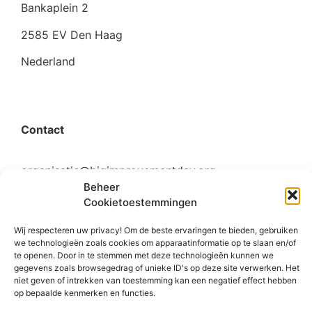
Bankaplein 2
2585 EV Den Haag
Nederland
Contact
organisatie@bigimprovementday.org
Beheer
+31 6 53124595
Cookietoestemmingen
Wij respecteren uw privacy! Om de beste ervaringen te bieden, gebruiken
we technologieën zoals cookies om apparaatinformatie op te slaan en/of
te openen. Door in te stemmen met deze technologieën kunnen we
Social
gegevens zoals browsegedrag of unieke ID's op deze site verwerken. Het
niet geven of intrekken van toestemming kan een negatief effect hebben
op bepaalde kenmerken en functies.